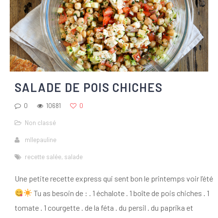
SALADE DE POIS CHICHES
0
10681
0
Non classé
mllepauline
recette salée
,
salade
Une petite recette express qui sent bon le printemps voir l’été
Tu as besoin de : . 1 échalote . 1 boîte de pois chiches . 1
tomate . 1 courgette . de la féta . du persil . du paprika et