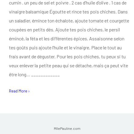
cumin . un peu de sel et poivre . 2 cas d’huile d’olive . 1 cas de
vinaigre balsamique Égoutte et rince tes pois chiches. Dans
un saladier, émince ton échalote, ajoute tomate et courgette
coupées en petits dés. Ajoute tes pois chiches, le persil
émincé, la féta et les différentes épices. Assaisonne selon
tes goûts puis ajoute l’huile et le vinaigre. Place le tout au
frais avant de déguster. Pour les pois chiches, tu peux si tu
veux enlever la petite peau qui se détache, mais ça peut vite
être long… ____________
Read More ›
MllePauline.com